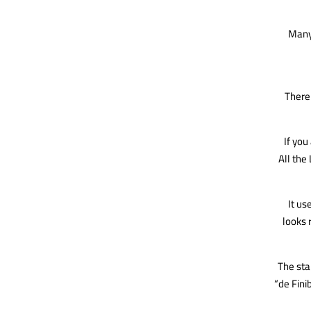
Many 
There
If you
All the
It us
looks 
The sta
“de Fini