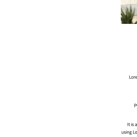
Lor
p
It is
using Lo