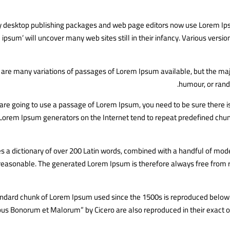
desktop publishing packages and web page editors now use Lorem Ipsum
ipsum’ will uncover many web sites still in their infancy. Various vers
 are many variations of passages of Lorem Ipsum available, but the majo
humour, or rand
 are going to use a passage of Lorem Ipsum, you need to be sure there i
 Lorem Ipsum generators on the Internet tend to repeat predefined chunk
es a dictionary of over 200 Latin words, combined with a handful of mo
reasonable. The generated Lorem Ipsum is therefore always free from re
ndard chunk of Lorem Ipsum used since the 1500s is reproduced below f
bus Bonorum et Malorum” by Cicero are also reproduced in their exact o