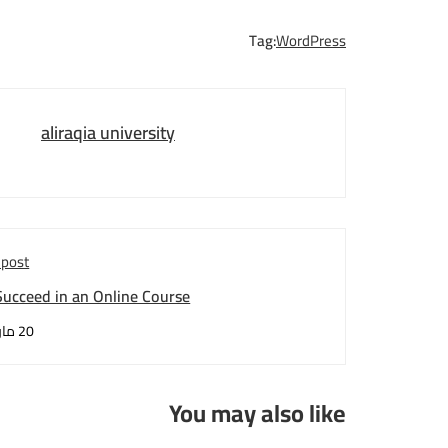
Tag:
WordPress
aliraqia university
 post
Succeed in an Online Course
20 مارس، 2025
You may also like