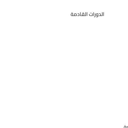
الدكتور علي صالح حسين
 وبإشراف السيد مدير مركز
الدورات القادمة
التعليم المستمر الأستاذ
موفق شياع علون المحترم،
REA
عة