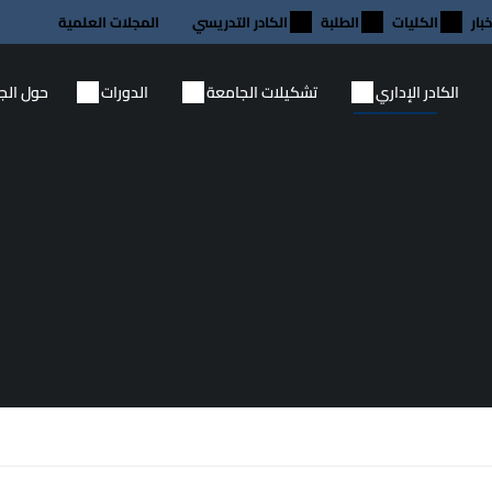
خبار
الكليات
الطلبة
الكادر التدريسي
المجلات العلمية
الكادر الإداري
تشكيلات الجامعة
الدورات
حول الج
منتهية الصلاحية
منتهية
10
10
مايو
م
 العراقية
مركز التطوير والتعليم المستمر
اختتام د
ية لدى
يقيم دورة “وظائف الإدارة الأربعة”
في مركز
لتعزيز الكفاءة المؤسسية
بالجامعة
12:00 ص - 12:00 ص
12:00 ص - 12:00 
 المستمر
أقام مركز التطوير والتعليم المستمر
برعاية ا