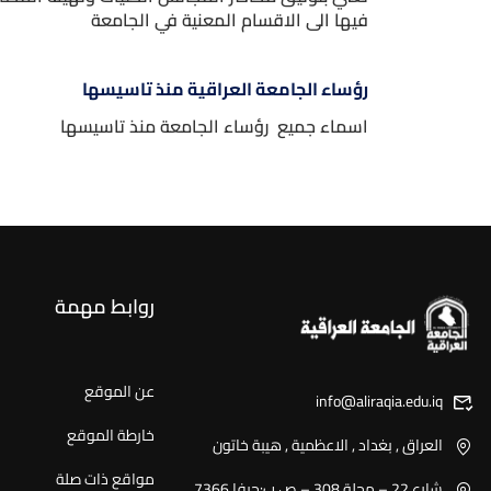
فيها الى الاقسام المعنية في الجامعة
رؤساء الجامعة العراقية منذ تاسيسها
اسماء جميع رؤساء الجامعة منذ تاسيسها
روابط مهمة
عن الموقع
info@aliraqia.edu.iq
خارطة الموقع
العراق , بغداد , الاعظمية , هيبة خاتون
مواقع ذات صلة
شارع 22 – محلة 308 – ص.ب:حيفا 7366