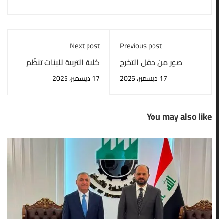
Next post
Previous post
صور من حفل التخرج
كلية التربية للبنات تنظّم
المركزي للعام الدراسي
مهرجانًا بمناسبة اليوم
17 ديسمبر، 2025
17 ديسمبر، 2025
2024-2025 .
العالمي لحقوق
الإنسان وبحضور رئيس
الجامعة الاستاذ الدكتور
You may also like
علي صالح ومساعده
العلمي الاستاذ الدكتور
خميس عواد