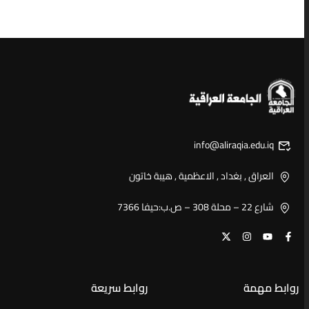
info@aliraqia.edu.iq
العراق , بغداد , الاعظمية , هيبة خاتون
شارع 22 – محلة 308 – ص.ب:حيفا 7366
روابط مهمة
روابط سريعة