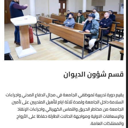
العراقية ورشةً علميةً بعنوا
الموافق 2026/5/13، اختبار
راء
«الهوية الاجتماعية لدى
صلاحية التدريس للتخصصات
 ليكون
الشباب في ظل المتغيرات
التطبيقية، وذلك ضمن سعي
الثقافية»، وذلك يوم الثلاثاء
المركز للارتقاء بالمستوى
الموافق 2026/5/5،
العلمي والمهني...
قدّمتها...
READ MORE
READ MORE
VIEW ALL
قسم شؤون الديوان
يقيم دورة تدريبية لموظفي الجامعة في مجال الدفاع المدني واجراءات
السلامة داخل الجامعة ولمدة ثلاثة ايام لتأهيل المتدربين على تأمين
الجامعة من مخاطر الحريق والتماس الكهربائي واجراءات الإنقاذ
والإسعافات الاولية ومواجهة الحالات الطارئة حفاظا على الأرواح
والممتلكات العامة.