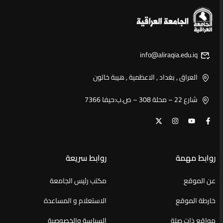
info@aliraqia.edu.iq
العراق , بغداد , الاعظمية , هيبة خاتون
شارع 22 – محلة 308 – ص.ب:حيفا 7366
روابط مهمة
روابط سريعة
عن الموقع
مكتب رئيس الجامعة
خارطة الموقع
الاستعلام و المساعدة
مواقع ذات صلة
السياسة والخصوصية