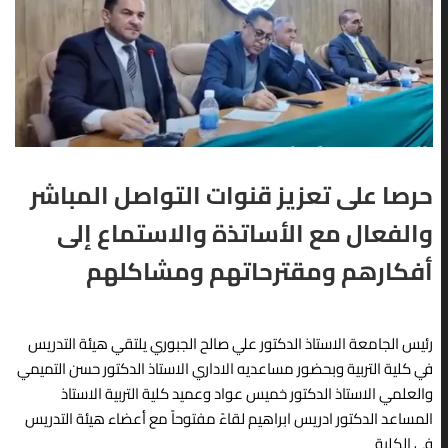
ات
العراقية ورشةً علميةً ب
الموافق 2026/5/13، اختبار
عد إجراء
«الهوية الاجتماعية لد
صلاحية التدريس للتخصصات
تماده ليكون
الشباب في ظل المتغير
التطبيقية، وذلك ضمن سعي
ق
الثقافية»، وذلك يوم الثل
المركز للارتقاء بالمستوى
في تمام
الموافق 2026/5/5،
العلمي والمهني...
قدّمتها...
READ MORE
READ MORE
حرصا على تعزيز قنوات التواصل المباشر
VIEW ALL
والفعال مع الأساتذة والاستماع إلى
أفكارهم ومقترحاتهم ومشاكلهم
رئيس الجامعة الاستاذ الدكتور علي صالح الجبوري يلتقي هيئة التدريس
في كلية التربية وبحضور مساعديه الاداري الاستاذ الدكتور حسن التميمي
والعلمي الاستاذ الدكتور خميس عواد وعميد كلية التربية الاستاذ
المساعد الدكتور ادريس ابراهيم لقاءً مفتوحاً مع أعضاء هيئة التدريس
في الكلية