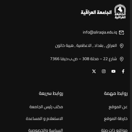
info@aliraqia.edu.iq
العراق , بغداد , الاعظمية , هيبة خاتون
شارع 22 – محلة 308 – ص.ب:حيفا 7366
روابط مهمة
روابط سريعة
عن الموقع
مكتب رئيس الجامعة
خارطة الموقع
الاستعلام و المساعدة
مواقع ذات صلة
السياسة والخصوصية