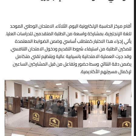
العراقية ورشةً علميةً بع
الموافق 2026/5/13، اختبار
 إجراء
«الهوية الاجتماعية لدى
صلاحية التدريس للتخصصات
اده ليكون
الشباب في ظل المتغيرات
التطبيقية، وذلك ضمن سعي
​أقام مركز الحاسبة الإلكترونية اليوم، الثلاثاء، الامتحان الوطني الموحد
الثقافية»، وذلك يوم الثلاث
المركز للارتقاء بالمستوى
مام
للغة الإنجليزية، بمشاركة واسعة من الطلبة المتقدمين للدراسات العليا.
الموافق 2026/5/5،
العلمي والمهني...
​يأتي إجراء هذا الاختبار كمتطلب أساسي وضمن الضوابط المعتمدة
قدّمتها...
لتمكين الطلبة من استيفاء شروط التقديم ودخول الامتحان التنافسي.
READ MORE
READ MORE
وقد جرت العملية الامتحانية بانسيابية عالية وبتنظيم تقني متكامل
يضمن دقة النتائج، وسط حضور وتفاعل من قبل المشاركين الساعين
VIEW ALL
لإكمال مسيرتهم الأكاديمية.