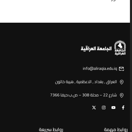
info@aliraqia.edu.iq
العراق , بغداد , الاعظمية , هيبة خاتون
شارع 22 – محلة 308 – ص.ب:حيفا 7366
روابط مهمة
روابط سريعة