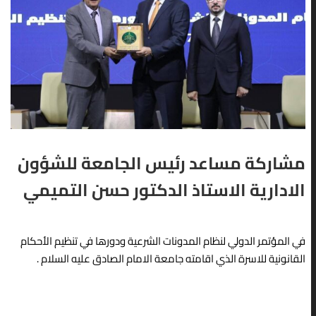
العراقية ورشةً علميةً بعنوان
الموافق 2026/5/13، اختبار
اء
«الهوية الاجتماعية لدى
صلاحية التدريس للتخصصات
ليكون
الشباب في ظل المتغيرات
التطبيقية، وذلك ضمن سعي
الثقافية»، وذلك يوم الثلاثاء
المركز للارتقاء بالمستوى
الموافق 2026/5/5،
العلمي والمهني...
قدّمتها...
READ MORE
READ MORE
VIEW ALL
مشاركة مساعد رئيس الجامعة للشؤون
الادارية الاستاذ الدكتور حسن التميمي
في المؤتمر الدولي لنظام المدونات الشرعية ودورها في تنظيم الأحكام
القانونية للاسرة الذي اقامته جامعة الامام الصادق عليه السلام .