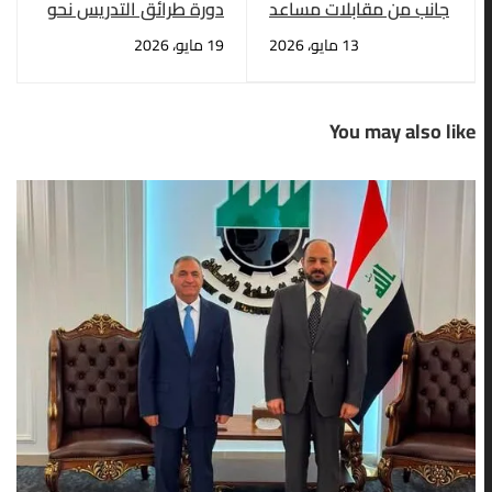
جانب من مقابلات مساعد
دورة طرائق التدريس نحو
رئيس الجامعة للشؤون
التعليم المدمج في
13 مايو، 2026
19 مايو، 2026
الادارية الاستاذ الدكتور
الجامعة العراقية
حسن التميمي
You may also like