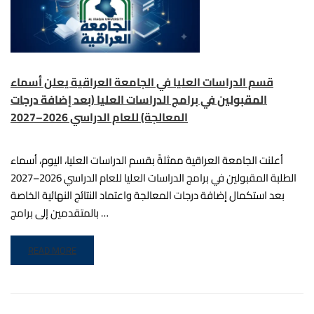
العراقية الأستا
صالح ح
وبإشراف الس
التطوير وال
قسم الدراسات العليا في الجامعة العراقية يعلن أسماء
الأستاذ الدكت
المقبولين في برامج الدراسات العليا (بعد إضافة درجات
علون المحترم، اختُتمت...
المعالجة) للعام الدراسي 2026–2027
أعلنت الجامعة العراقية ممثلةً بقسم الدراسات العليا، اليوم، أسماء
الطلبة المقبولين في برامج الدراسات العليا للعام الدراسي 2026–2027
بعد استكمال إضافة درجات المعالجة واعتماد النتائج النهائية الخاصة
بالمتقدمين إلى برامج …
READ MORE