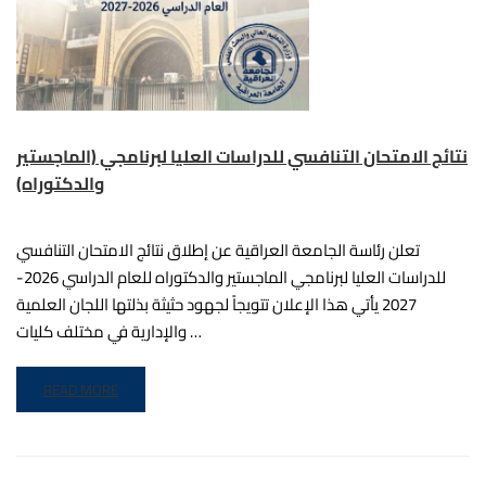
نتائج الامتحان التنافسي للدراسات العليا لبرنامجي (الماجستير
والدكتوراه)
تعلن رئاسة الجامعة العراقية عن إطلاق نتائج الامتحان التنافسي
للدراسات العليا لبرنامجي الماجستير والدكتوراه للعام الدراسي 2026-
2027 يأتي هذا الإعلان تتويجاً لجهود حثيثة بذلتها اللجان العلمية
والإدارية في مختلف كليات …
READ MORE