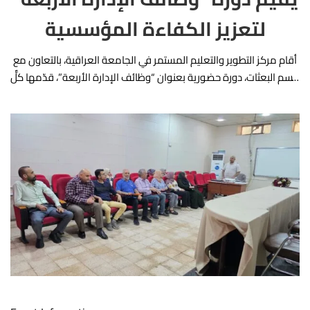
العراقي
لتعزيز الكفاءة المؤسسية
وبإش
أقام مركز التطوير والتعليم المستمر في الجامعة العراقية، بالتعاون مع
التط
قسم البعثات، دورة حضورية بعنوان “وظائف الإدارة الأربعة”، قدّمها كلٌّ
الأستا
من م.م أحمد حكمت عبد الحافظ وم.م عمار سعد مصطاف، …
علون المحترم، اختُتمت...