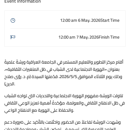
Event Information
12:00 am 6 May، 2026
Start Time
12:00 am 7 May، 2026
Finish Time
أقام مركز التطوير والتعليم المستمر في الجامعة العراقية ورشةً علميةً
بعنوان «الهوية الاجتماعية لدى الشباب في ظل المتغيرات الثقافية»،
وذلك يوم الثلاثاء الموافق 2026/5/5، قدّمتها السيدة (م. د. رؤى صلاح
الدين).
تناولت الورشة مفهوم الهوية الاجتماعية والتحديات التي تواجه الشباب
في ظل الانفتاح الثقافي والعولمة، مؤكدةً أهمية تعزيز الوعي الثقافي
والحفاظ على الهوية مع الانفتاح الواعي.
وشهدت الورشة تفاعلاً من الحضور، واختُتمت بالتأكيد على ضرورة دعم
البرامج التوعوية التي تسهم في تمكين الشباب ومواجهة التحديات