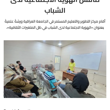
العرا
الشباب
وب
أقام مركز التطوير والتعليم المستمر في الجامعة العراقية ورشةً علميةً
ا
بعنوان «الهوية الاجتماعية لدى الشباب في ظل المتغيرات الثقافية»،
الأس
وذلك يوم الثلاثاء الموافق 2026/5/5، قدّمتها السيدة (م. د. رؤى صلاح
…