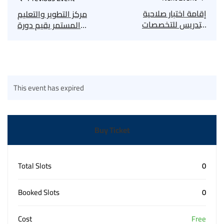
إقامة اختبار صلاحية
مركز التطوير والتعليم
التدريس للتخصصات
المستمر يقيم دورة
التطبيقية
“وظائف الإدارة الأربعة”
لتعزيز الكفاءة
المؤسسية
This event has expired
Buy Ticket
Total Slots
0
Booked Slots
0
Cost
Free