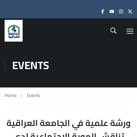
ired
EVENTS
اختت
Home
Events
الع
ورشة علمية في الجامعة العراقية
تناقش الهوية الاجتماعية لدى
برع