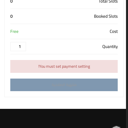
0
Total Slots
0
Booked Slots
Free
Cost
Quantity
You must set payment setting!
منتهية الصلاحية