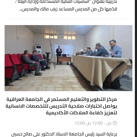
تدريبية بعنوان “أساسيات التنمية المستدامة وإدارة البيئة”،
قدّمها كل من المدرس المساعد زينب مالك والمدرس...
27
أبريل
مركز التطوير والتعليم المستمر في الجامعة العراقية
يواصل اختبارات صلاحية التدريس للتخصصات الانسانية
لتعزيز كفاءة الملاكات الأكاديمية
12:00 ص - 12:00 ص
برعاية السيد رئيس الجامعة الاستاذ الدكتور علي صالح حسين