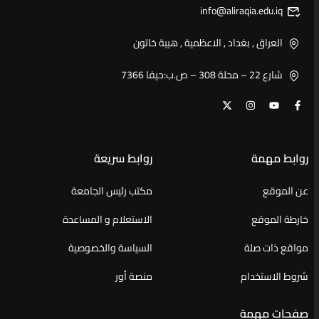
info@aliraqia.edu.iq
العراق , بغداد , الاعظمية , هيبة خاتون
شارع 22 – محلة 308 – ص.ب:حيفا 7366
روابط مهمة
روابط سريعة
عن الموقع
مكتب رئيس الجامعة
خارطة الموقع
الاستعلام و المساعدة
مواقع ذات صلة
السياسة والخصوصية
شروط الاستخدام
منصة أور
صفحات مهمة